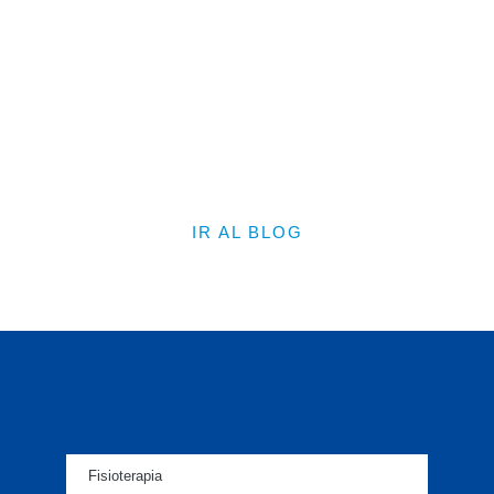
Consulta nuestro
blog
Artículos sobre fisioterapia y
recomendaciones
IR AL BLOG
Fisioterapia