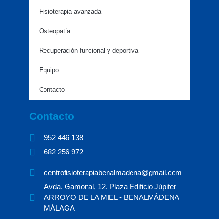
Fisioterapia avanzada
Osteopatía
Recuperación funcional y deportiva
Equipo
Contacto
Contacto
952 446 138​ ​
682 256 972 ​
centrofisioterapiabenalmadena@gmail.com
Avda. Gamonal, 12. Plaza Edificio Júpiter
ARROYO DE LA MIEL - BENALMÁDENA
MÁLAGA