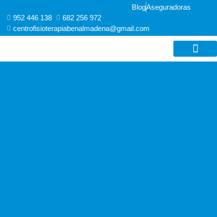
Ir
Blog
Aseguradoras
al
952 446 138
682 256 972 ​
contenido
centrofisioterapiabenalmadena@gmail.com
FISIOTERAPIA AVANZ
RECUPERACIÓN FUNCIONAL Y DE