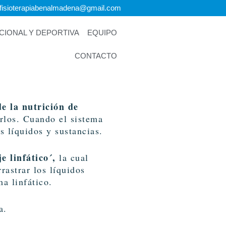
ofisioterapiabenalmadena@gmail.com
IONAL Y DEPORTIVA
EQUIPO
CONTACTO
e la nutrición de
arlos. Cuando el sistema
 líquidos y sustancias.
e linfático´,
la cual
rastrar los líquidos
ma linfático.
a.