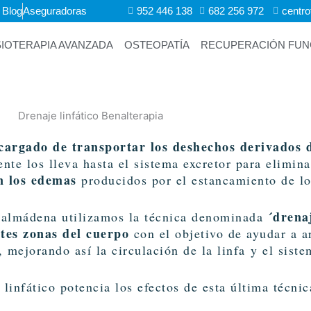
Blog
Aseguradoras
952 446 138
682 256 972 ​
centr
SIOTERAPIA AVANZADA
OSTEOPATÍA
RECUPERACIÓN FUNC
ncargado de transportar los deshechos derivados d
ente los lleva hasta el sistema excretor para elimin
n los edemas
producidos por el estancamiento de los
´drenaj
enalmádena utilizamos la técnica denominada
ntes zonas del cuerpo
con el objetivo de ayudar a ar
, mejorando así la circulación de la linfa y el siste
linfático potencia los efectos de esta última técnic