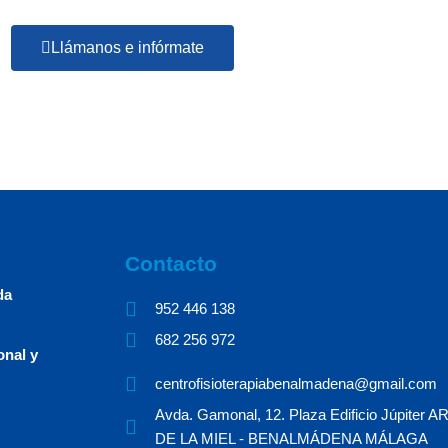
Llámanos e infórmate
Contacto
da
952 446 138​ ​
682 256 972 ​
onal y
centrofisioterapiabenalmadena@gmail.com
Avda. Gamonal, 12. Plaza Edificio Júpiter
DE LA MIEL - BENALMÁDENA MÁLAGA