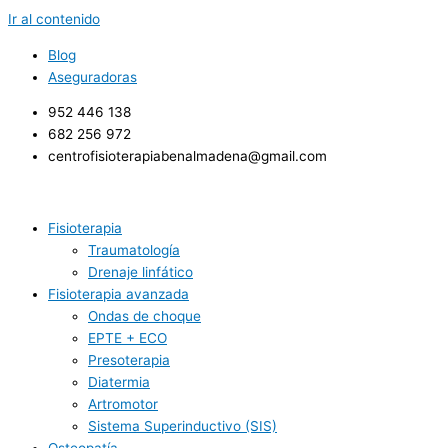
Ir al contenido
Blog
Aseguradoras
952 446 138
682 256 972 ​
centrofisioterapiabenalmadena@gmail.com
Fisioterapia
Traumatología
Drenaje linfático
Fisioterapia avanzada
Ondas de choque
EPTE + ECO
Presoterapia
Diatermia
Artromotor
Sistema Superinductivo (SIS)
Osteopatía