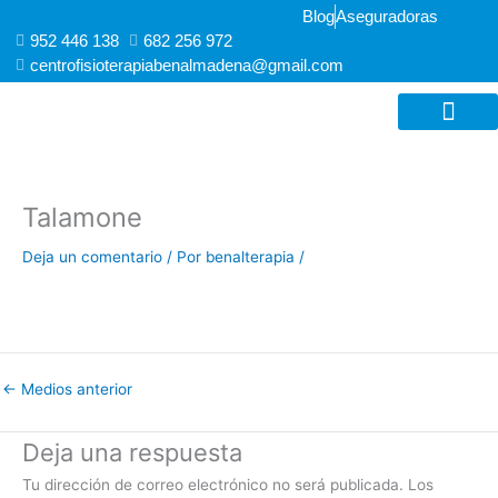
Ir
Blog
Aseguradoras
al
952 446 138
682 256 972 ​
contenido
centrofisioterapiabenalmadena@gmail.com
FISIOTERAPIA AVANZ
RECUPERACIÓN FUNCIONAL Y DE
Talamone
Deja un comentario
/ Por
benalterapia
/
←
Medios anterior
Deja una respuesta
Tu dirección de correo electrónico no será publicada.
Los