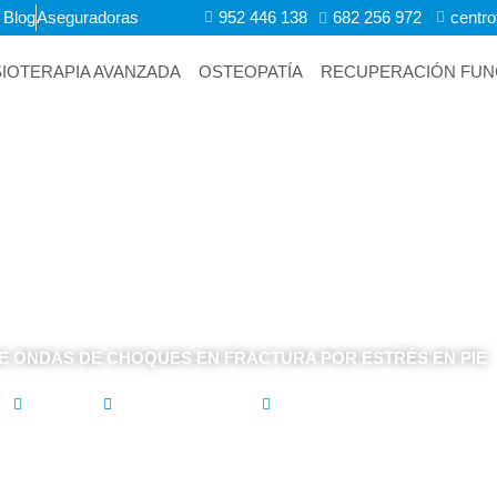
Blog
Aseguradoras
952 446 138
682 256 972 ​
centr
SIOTERAPIA AVANZADA
OSTEOPATÍA
RECUPERACIÓN FUNC
E ONDAS DE CHOQUES EN FRACTURA POR ESTRÉS EN PIE
corporate
diciembre 18, 2024
5:08 pm