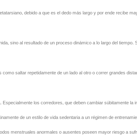
tatarsiano, debido a que es el dedo más largo y por ende recibe mayo
nida, sino al resultado de un proceso dinámico a lo largo del tiempo.
os como saltar repetidamente de un lado al otro o correr grandes dista
. Especialmente los corredores, que deben cambiar súbitamente la i
amente de un estilo de vida sedentaria a un régimen de entrenamien
iodos menstruales anormales o ausentes poseen mayor riesgo a sufri