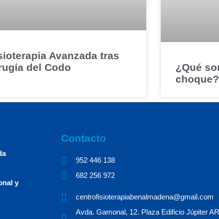
sioterapia Avanzada tras
rugía del Codo
¿Qué son
choque?
Contacto
da
952 446 138​ ​
682 256 972 ​
onal y
centrofisioterapiabenalmadena@gmail.com
Avda. Gamonal, 12. Plaza Edificio Júpiter