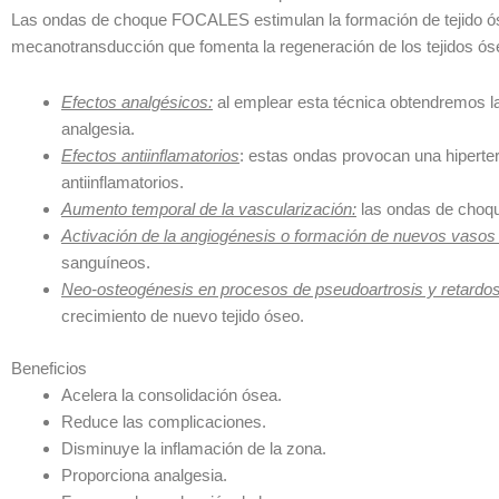
Las ondas de choque FOCALES estimulan la formación de tejido óse
mecanotransducción que fomenta la regeneración de los tejidos óseos
Efectos analgésicos:
al emplear esta técnica obtendremos la 
analgesia.
Efectos antiinflamatorios
: estas ondas provocan una hiperterm
antiinflamatorios.
Aumento temporal de la vascularización:
las ondas de choqu
Activación de la angiogénesis o formación de nuevos vasos
sanguíneos.
Neo-osteogénesis en procesos de pseudoartrosis y retardos
crecimiento de nuevo tejido óseo.
Beneficios
Acelera la consolidación ósea.
Reduce las complicaciones.
Disminuye la inflamación de la zona.
Proporciona analgesia.