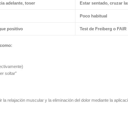
cia adelante, toser
Estar sentado, cruzar la
Poco habitual
gue positivo
Test de Freiberg o FAIR 
 como:
ectivamente)
r soltar”
ir la relajación muscular y la eliminación del dolor mediante la aplica