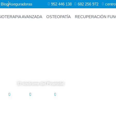
Blog
Aseguradoras
952 446 138
682 256 972 ​
centr
SIOTERAPIA AVANZADA
OSTEOPATÍA
RECUPERACIÓN FUNC
El síndrome del Piramidal
corporate
julio 2, 2025
10:18 am