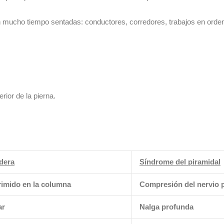
n mucho tiempo sentadas: conductores, corredores, trabajos en ord
ior de la pierna.
adera
Síndrome del piramidal
imido en la columna
Compresión del nervio 
ar
Nalga profunda