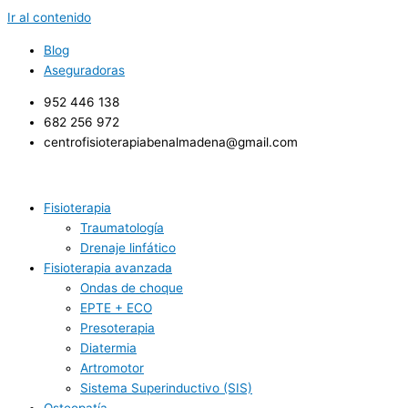
Ir al contenido
Blog
Aseguradoras
952 446 138
682 256 972 ​
centrofisioterapiabenalmadena@gmail.com
Fisioterapia
Traumatología
Drenaje linfático
Fisioterapia avanzada
Ondas de choque
EPTE + ECO
Presoterapia
Diatermia
Artromotor
Sistema Superinductivo (SIS)
Osteopatía