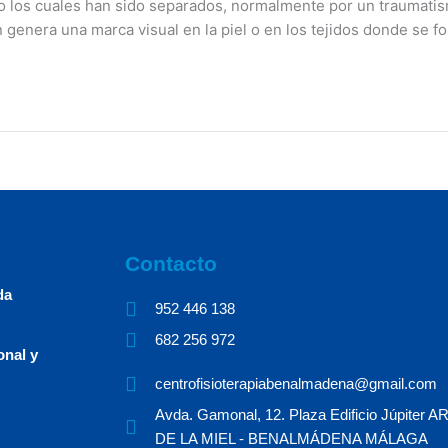
o los cuales han sido separados, normalmente por un traumatismo
 genera una marca visual en la piel o en los tejidos donde se fo
Contacto
da
952 446 138​ ​
682 256 972 ​
onal y
centrofisioterapiabenalmadena@gmail.com
Avda. Gamonal, 12. Plaza Edificio Júpiter
DE LA MIEL - BENALMÁDENA MÁLAGA