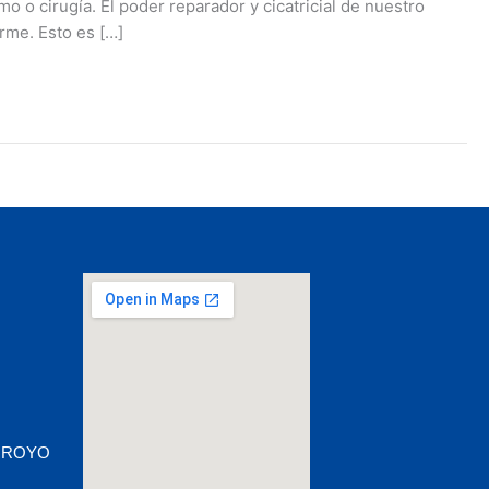
 o cirugía. El poder reparador y cicatricial de nuestro
rme. Esto es […]
 ARROYO