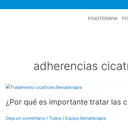
Ir
al
contenido
FISIOTERAPIA
FI
adherencias cicat
¿Por
qué
¿Por qué es importante tratar las c
es
importante
tratar
Deja un comentario
/
Todos
/
Equipo Benalterapia
las
cicatrices?