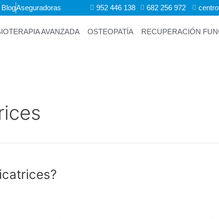
Blog
Aseguradoras
952 446 138
682 256 972 ​
centr
SIOTERAPIA AVANZADA
OSTEOPATÍA
RECUPERACIÓN FUNC
rices
icatrices?