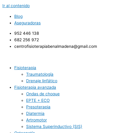
Ir al contenido
Blog
Aseguradoras
952 446 138
682 256 972 ​
centrofisioterapiabenalmadena@gmail.com
Fisioterapia
Traumatología
Drenaje linfático
Fisioterapia avanzada
Ondas de choque
EPTE + ECO
Presoterapia
Diatermia
Artromotor
Sistema Superinductivo (SIS)
Osteopatía